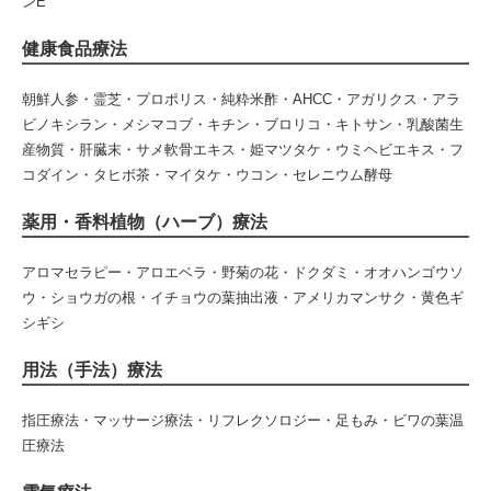
ンE
健康食品療法
朝鮮人参・霊芝・プロポリス・純粋米酢・AHCC・アガリクス・アラ
ビノキシラン・メシマコブ・キチン・ブロリコ・キトサン・乳酸菌生
産物質・肝臓末・サメ軟骨エキス・姫マツタケ・ウミヘビエキス・フ
コダイン・タヒボ茶・マイタケ・ウコン・セレニウム酵母
薬用・香料植物（ハーブ）療法
アロマセラピー・アロエベラ・野菊の花・ドクダミ・オオハンゴウソ
ウ・ショウガの根・イチョウの葉抽出液・アメリカマンサク・黄色ギ
シギシ
用法（手法）療法
指圧療法・マッサージ療法・リフレクソロジー・足もみ・ビワの葉温
圧療法