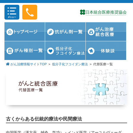
コンテンツに移動
がん治療情報サイトTOP
>
低分子化フコイダン療法
>
代替医療一覧
古くからある伝統的療法や民間療法
中国医学（漢方薬、鍼灸、気功）・インド医学（アーユルヴェーダ、