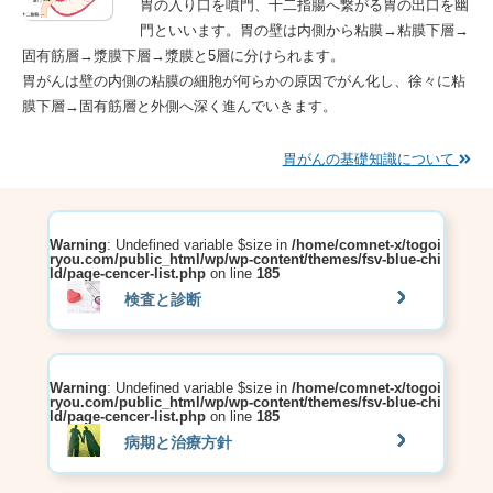
胃の入り口を噴門、十二指腸へ繋がる胃の出口を幽
門といいます。胃の壁は内側から粘膜→粘膜下層→
固有筋層→漿膜下層→漿膜と5層に分けられます。
胃がんは壁の内側の粘膜の細胞が何らかの原因でがん化し、徐々に粘
膜下層→固有筋層と外側へ深く進んでいきます。
胃がんの基礎知識について
Warning
: Undefined variable $size in
/home/comnet-x/togoi
ryou.com/public_html/wp/wp-content/themes/fsv-blue-chi
ld/page-cencer-list.php
on line
185
検査と診断
Warning
: Undefined variable $size in
/home/comnet-x/togoi
ryou.com/public_html/wp/wp-content/themes/fsv-blue-chi
ld/page-cencer-list.php
on line
185
病期と治療方針