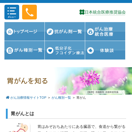
コンテンツに移動
がん治療情報サイトTOP
>
がん種別一覧
>
胃がん
胃がんとは
胃はみぞおちあたりにある臓器で、食道から繋がる