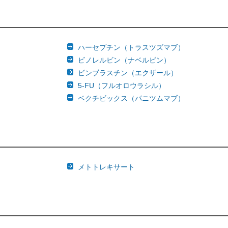
ハーセプチン（トラスツズマブ）
ビノレルビン（ナベルビン）
ビンブラスチン（エクザール）
5-FU（フルオロウラシル）
ベクチビックス（パニツムマブ）
）
メトトレキサート