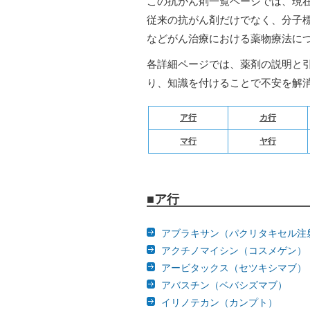
この抗がん剤一覧ページでは、現
従来の抗がん剤だけでなく、分子
などがん治療における薬物療法に
各詳細ページでは、薬剤の説明と
り、知識を付けることで不安を解
ア行
カ行
マ行
ヤ行
■ア行
アブラキサン（パクリタキセル注
アクチノマイシン（コスメゲン）
アービタックス（セツキシマブ）
アバスチン（ベバシズマブ）
イリノテカン（カンプト）