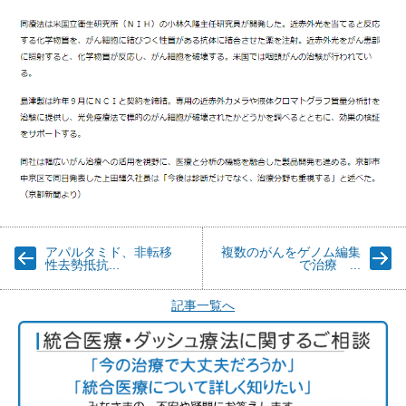
アパルタミド、非転移
複数のがんをゲノム編集
性去勢抵抗...
で治療 ...
記事一覧へ