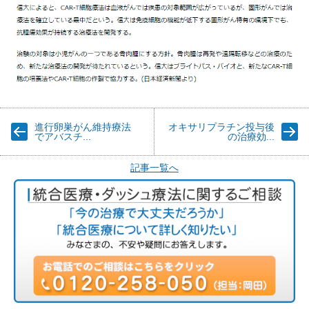
進行卵巣がん維持療法
オキサリプラチン投与後
でアバスチ...
の治療効...
記事一覧へ