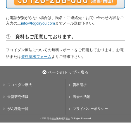
お電話が繋がらない場合は、氏名・ご連絡先・お問い合わせ内容をご
入力の上
info@togoiryou.com
までメール送信下さい。
資料もご用意しております。
フコイダン療法についての無料レポートをご用意しております。お電
話または
資料請求フォーム
よりご請求下さい。
ページのトップへ戻る
フコイダン療法
資料請求
最新研究情報
当会の活動
がん種別一覧
プライバシーポリシー
c 2026 日本統合医療推奨協会 All Rights Reserved.