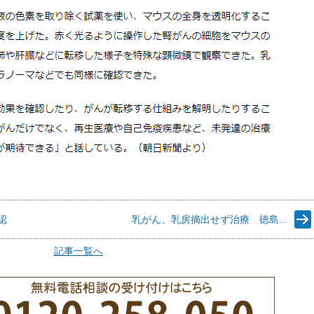
認
乳がん、乳房摘出せず治療 徳島...
記事一覧へ