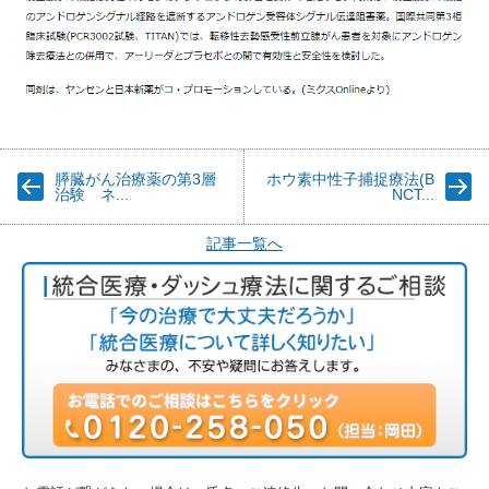
膵臓がん治療薬の第3層
ホウ素中性子捕捉療法(B
治験 ネ...
NCT...
記事一覧へ