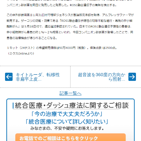
キイトルーダ、転移性
超音波を360度の方向か
非扁平上皮...
ら照射...
記事一覧へ