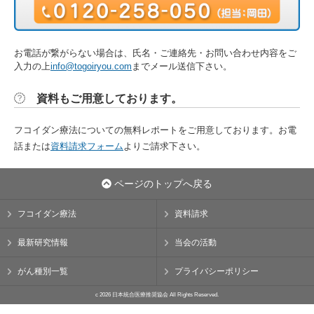
お電話が繋がらない場合は、氏名・ご連絡先・お問い合わせ内容をご
入力の上
info@togoiryou.com
までメール送信下さい。
資料もご用意しております。
フコイダン療法についての無料レポートをご用意しております。お電
話または
資料請求フォーム
よりご請求下さい。
ページのトップへ戻る
フコイダン療法
資料請求
最新研究情報
当会の活動
がん種別一覧
プライバシーポリシー
c 2026 日本統合医療推奨協会 All Rights Reserved.