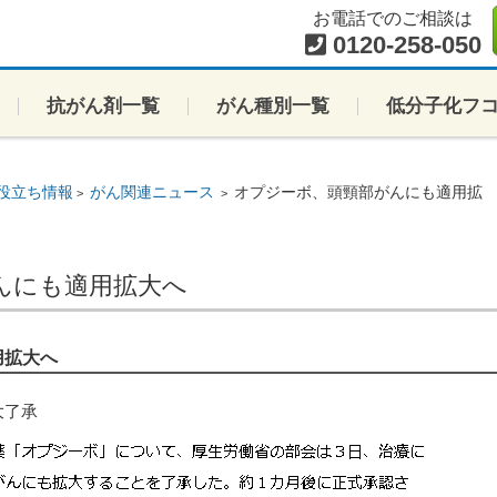
お電話でのご相談は
0120-258-050
抗がん剤一覧
がん種別一覧
低分子化フ
役立ち情報
がん関連ニュース
オプジーボ、頭頸部がんにも適用拡
>
>
んにも適用拡大へ
用拡大へ
大了承