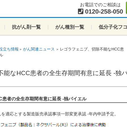
お電話でのご相談は
0120-258-050
抗がん剤一覧
がん種別一覧
低分子化フ
役立ち情報
がん関連ニュース
レゴラフェニブ、切除不能なHCC患
>
>
ル
能なHCC患者の全生存期間有意に延長 -独
C患者の全生存期間有意に延長 -独バイエル
を適応とする製造販売承認事項一部変更承認 -年内申請予定。