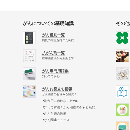
がんについての基礎知識
その他
がん種別一覧
病気の知識を持つために
抗がん剤一覧
標準治療薬から新薬まで
がん専門用語集
知ってて安心！
がんお役立ち情報
がん治療のお悩みを解決！
副作用に負けないために
知って解消！がん治療の不安と疑問
がんと統合医療
がん関連ニュース