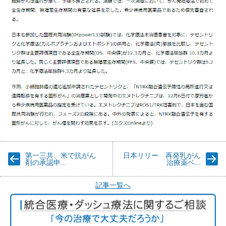
第一三共、米で抗がん
日本リリー 再発乳がん
剤の承認申...
治療薬ベ...
記事一覧へ