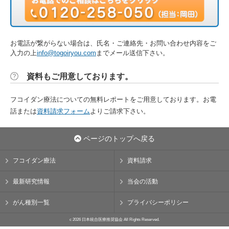
お電話が繋がらない場合は、氏名・ご連絡先・お問い合わせ内容をご
入力の上
info@togoiryou.com
までメール送信下さい。
資料もご用意しております。
フコイダン療法についての無料レポートをご用意しております。お電
話または
資料請求フォーム
よりご請求下さい。
ページのトップへ戻る
フコイダン療法
資料請求
最新研究情報
当会の活動
がん種別一覧
プライバシーポリシー
c 2026 日本統合医療推奨協会 All Rights Reserved.