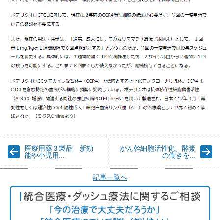
医療用薬３製品 新効
がん幹細胞活性化、酵素
能や小児用...
の働きを...
記事一覧へ