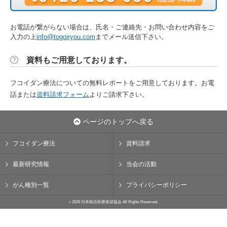
お電話が繋がらない場合は、氏名・ご連絡先・お問い合わせ内容をご
入力の上
info@togoiryou.com
までメール送信下さい。
資料もご用意しております。
フコイダン療法についての無料レポートをご用意しております。お電
話または
資料請求フォーム
よりご請求下さい。
ページのトップへ戻る
フコイダン療法
資料請求
最新研究情報
当会の活動
がん種別一覧
プライバシーポリシー
c 2026 日本統合医療推奨協会 All Rights Reserved.