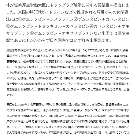
体が塩崎厚生労働大臣にドラッグラグ解消に関する要望書を提出しま
した。米国のNCCNガイドラインなどで推奨される膵臓がんの化学療
法には①ゲムシタビン＋シスプラチン②ゲムシタビン＋カペシタビン
③ゲムシタビン＋ドセタキセル＋カペシタビン④カペシタビン＋オキ
サリプラチン⑥ゲムシタビン＋オキサリプラチンなど米国では標準治
療であるにもかかわらず日本国内ではいずれも未承認です。