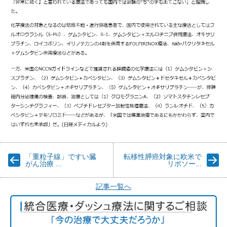
「重粒子線」ですい臓
転移性膵癌対象に欧米で
がん治療 ...
リポソー...
記事一覧へ