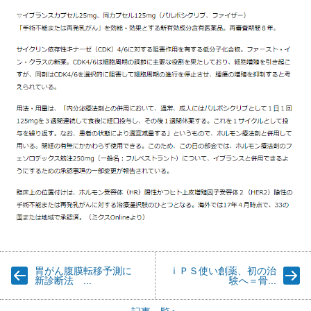
胃がん腹膜転移予測に
ｉＰＳ使い創薬、初の治
新診断法 ...
験へ＝骨...