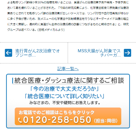
進行胃がん2次治療でオ
MSS大腸がん対象でス
プジーボ...
チバーガ...
記事一覧へ