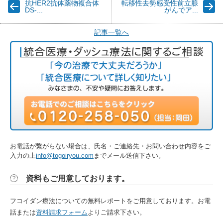
抗HER2抗体薬物複合体
転移性去勢感受性前立腺
DS-...
がんでア...
記事一覧へ
お電話が繋がらない場合は、氏名・ご連絡先・お問い合わせ内容をご
入力の上
info@togoiryou.com
までメール送信下さい。
資料もご用意しております。
フコイダン療法についての無料レポートをご用意しております。お電
話または
資料請求フォーム
よりご請求下さい。