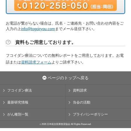
お電話が繋がらない場合は、氏名・ご連絡先・お問い合わせ内容をご
入力の上
info@togoiryou.com
までメール送信下さい。
資料もご用意しております。
フコイダン療法についての無料レポートをご用意しております。お電
話または
資料請求フォーム
よりご請求下さい。
ページのトップへ戻る
フコイダン療法
資料請求
最新研究情報
当会の活動
がん種別一覧
プライバシーポリシー
c 2026 日本統合医療推奨協会 All Rights Reserved.