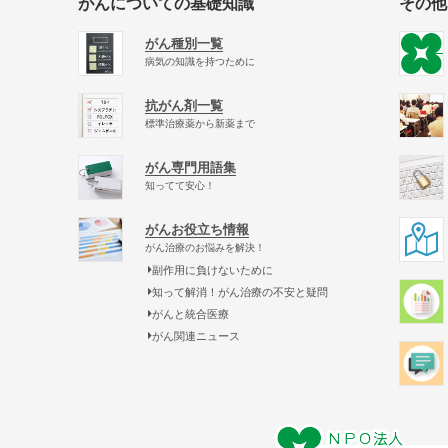
がんについての基礎知識
その他
がん種別一覧
病気の知識を持つために
抗がん剤一覧
標準治療薬から新薬まで
がん専門用語集
知ってて安心！
がんお役立ち情報
がん治療のお悩みを解決！
副作用に負けないために
知って解消！がん治療の不安と疑問
がんと統合医療
がん関連ニュース