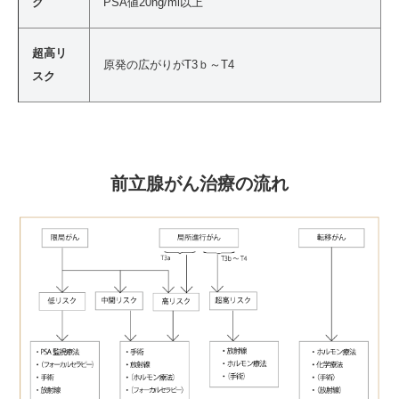
ク
PSA値20ng/ml以上
超高リ
原発の広がりがT3ｂ～T4
スク
前立腺がん治療の流れ