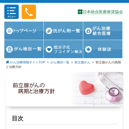
コンテンツに移動
がん治療情報サイトTOP
>
がん種別一覧
>
前立腺がん
>
前立腺がんの病期
と治療方針
目次