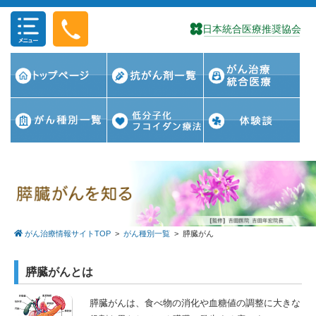
コンテンツに移動
がん治療情報サイトTOP
>
がん種別一覧
>
膵臓がん
膵臓がんとは
膵臓がんは、食べ物の消化や血糖値の調整に大きな