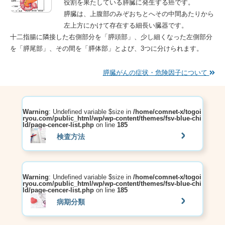
役割を果たしている膵臓に発生する癌です。
膵臓は、上腹部のみぞおちとへその中間あたりから
左上方にかけて存在する細長い臓器です。
十二指腸に隣接した右側部分を「膵頭部」、少し細くなった左側部分
を「膵尾部」、その間を「膵体部」とよび、3つに分けられます。
膵臓がんの症状・危険因子について
Warning
: Undefined variable $size in
/home/comnet-x/togoi
ryou.com/public_html/wp/wp-content/themes/fsv-blue-chi
ld/page-cencer-list.php
on line
185
検査方法
Warning
: Undefined variable $size in
/home/comnet-x/togoi
ryou.com/public_html/wp/wp-content/themes/fsv-blue-chi
ld/page-cencer-list.php
on line
185
病期分類