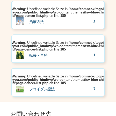
Warning
: Undefined variable $size in
/home/comnet-x/togoi
ryou.com/public_html/wp/wp-content/themes/fsv-blue-chi
ld/page-cencer-list.php
on line
185
治療方法
Warning
: Undefined variable $size in
/home/comnet-x/togoi
ryou.com/public_html/wp/wp-content/themes/fsv-blue-chi
ld/page-cencer-list.php
on line
185
転移・再発
Warning
: Undefined variable $size in
/home/comnet-x/togoi
ryou.com/public_html/wp/wp-content/themes/fsv-blue-chi
ld/page-cencer-list.php
on line
185
フコイダン療法
お問い合わせ先