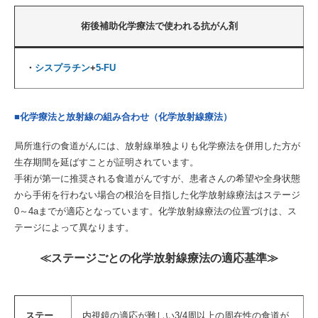
術後補助化学療法で使われる抗がん剤
・
シスプラチン
+
5-FU
■化学療法と放射線の組み合わせ（化学放射線療法）
局所進行の食道がんには、放射線単独よりも化学療法を併用した方が
生存期間を延ばすことが証明されています。
手術が第一に推奨される食道がんですが、患者さんの希望や全身状態
から手術を行わない場合の根治を目指した化学放射線療法はステージ
0～4aまでが適応となっています。化学放射線療法の位置づけは、ス
テージによって異なります。
≪ステージごとの化学放射線療法の適応基準≫
ステー
内視鏡の適応が難しい3/4周以上の周在性の食道が