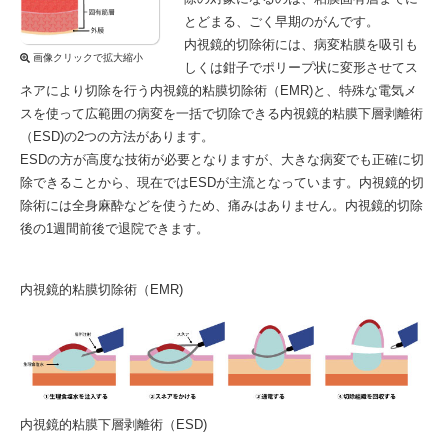
とどまる、ごく早期のがんです。
内視鏡的切除術には、病変粘膜を吸引も
画像クリックで拡大縮小
しくは鉗子でポリープ状に変形させてス
ネアにより切除を行う内視鏡的粘膜切除術（EMR)と、特殊な電気メ
スを使って広範囲の病変を一括で切除できる内視鏡的粘膜下層剥離術
（ESD)の2つの方法があります。
ESDの方が高度な技術が必要となりますが、大きな病変でも正確に切
除できることから、現在ではESDが主流となっています。内視鏡的切
除術には全身麻酔などを使うため、痛みはありません。内視鏡的切除
後の1週間前後で退院できます。
内視鏡的粘膜切除術（EMR)
内視鏡的粘膜下層剥離術（ESD)