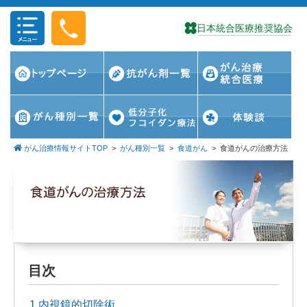
コンテンツに移動
がん治療情報サイトTOP
>
がん種別一覧
>
食道がん
>
食道がんの治療方法
目次
1 内視鏡的切除術