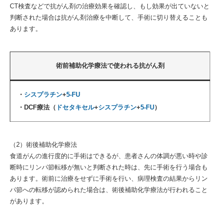
CT検査などで抗がん剤の治療効果を確認し、もし効果が出ていないと
判断された場合は抗がん剤治療を中断して、手術に切り替えることも
あります。
術前補助化学療法で使われる抗がん剤
・
シスプラチン
+
5-FU
・DCF療法（
ドセタキセル
+
シスプラチン
+
5-FU
）
（2）術後補助化学療法
食道がんの進行度的に手術はできるが、患者さんの体調が悪い時や診
断時にリンパ節転移が無いと判断された時は、先に手術を行う場合も
あります。術前に治療をせずに手術を行い、病理検査の結果からリン
パ節への転移が認められた場合は、術後補助化学療法が行われること
があります。