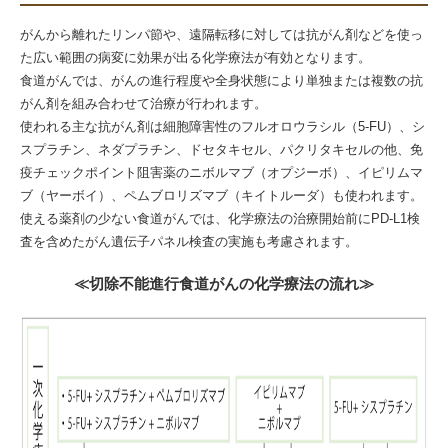
がんから離れたリンパ節や、遠隔転移に対しては抗がん剤などを使っ
た広い範囲の病変に効果が出る化学療法が有効となります。
食道がんでは、がんの進行程度や全身状態により単独または複数の抗
がん剤を組み合わせて治療が行われます。
使われる主な抗がん剤は細胞障害性のフルオロウラシル（5-FU）、シ
スプラチン、ネダプラチン、ドセタキセル、パクリタキセルの他、免
疫チェックポイント阻害薬のニボルマブ（オプジーボ）、イピリムマ
ブ（ヤーボイ）、ペムブロリズマブ（キイトルーダ）も使われます。
使える薬剤の少ない食道がんでは、化学療法の治療開始前にPD-L1検
査を含めたがん遺伝子パネル検査の実施も考慮されます。
≪切除不能進行食道がんの化学療法の流れ≫