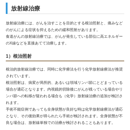
放射線治療
放射線治療には、がんを治すことを目的とする根治照射と、痛みなど
のがんによる症状を抑えるための緩和照射があります。
食道がんの放射線治療では、がんが発生している部位に高エネルギー
のX線などを直接あてて治療します。
1）根治照射
根治的放射線治療では、同時に化学療法を行う化学放射線療法が推奨
されています。
根治照射は、病変が局所的、あるいは領域リンパ節にとどまっている
場合が適応となります。内視鏡的切除後にがんが残っている場合やリ
ンパ節への転移が疑われる場合も（化学）放射線治療の追加が検討さ
れます。
手術不能症例であっても全身状態が良好な時は化学放射線療法が適応
となり、その後効果が得られたら手術が検討されます。全身状態が不
良な場合は、放射線単独での治療が検討されることもあります。